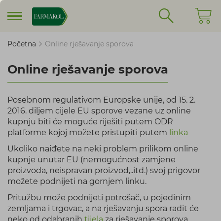
Pretraživan
Moja k
Početna
Online rješavanje sporova
Online rješavanje sporova
Posebnom regulativom Europske unije, od 15. 2.
2016. diljem cijele EU sporove vezane uz online
kupnju biti će moguće riješiti putem ODR
platforme kojoj možete pristupiti putem
linka
Ukoliko naiđete na neki problem prilikom online
kupnje unutar EU (nemogućnost zamjene
proizvoda, neispravan proizvod,..itd.) svoj prigovor
možete podnijeti na gornjem linku.
Pritužbu može podnijeti potrošač, u pojedinim
zemljama i trgovac, a na rješavanju spora radit će
neko od odabranih
tijela
za rješavanje sporova.