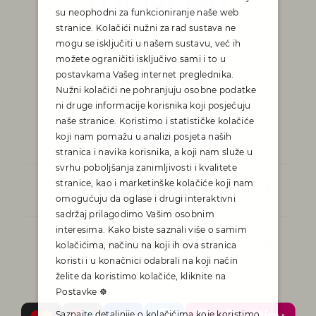
su neophodni za funkcioniranje naše web
stranice. Kolačići nužni za rad sustava ne
mogu se isključiti u našem sustavu, već ih
Karlovačka 8d
možete ograničiti isključivo sami i to u
postavkama Vašeg internet preglednika.
10451 Pisarovina
Nužni kolačići ne pohranjuju osobne podatke
01 / 373 84 92
ni druge informacije korisnika koji posjećuju
naše stranice. Koristimo i statističke kolačiće
farmakol@pip.hr
koji nam pomažu u analizi posjeta naših
stranica i navika korisnika, a koji nam služe u
svrhu poboljšanja zanimljivosti i kvalitete
stranice, kao i marketinške kolačiće koji nam
Informacije
omogućuju da oglase i drugi interaktivni
sadržaj prilagodimo Vašim osobnim
interesima. Kako biste saznali više o samim
Uvjeti i pravila
kolačićima, načinu na koji ih ova stranica
koristi i u konačnici odabrali na koji način
želite da koristimo kolačiće, kliknite na
Postavke ☸
Saznajte detaljnije o kolačićima koje koristimo