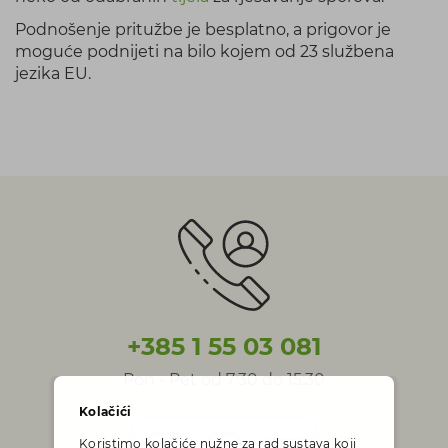
Podnošenje pritužbe je besplatno, a prigovor je
moguće podnijeti na bilo kojem od 23 službena
jezika EU.
+385 1 55 03 081
Pon - Pet od 7:30 do 15:30
Kolačići
Koristimo kolačiće nužne za rad sustava koji